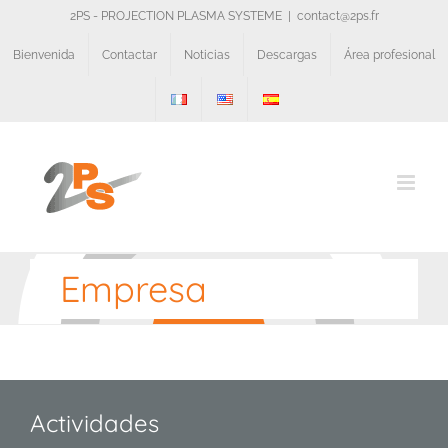
Skip
2PS - PROJECTION PLASMA SYSTEME
|
contact@2ps.fr
to
content
Bienvenida
Contactar
Noticias
Descargas
Área profesional
Empresa
Actividades