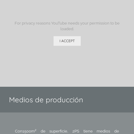
For privacy reasons YouTube needs your permission to be
loaded.
I ACCEPT
Medios de producción
2
Con1500m
de superficie, 2PS tiene medios de